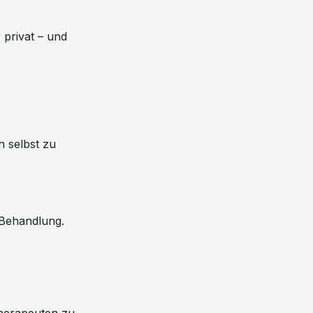
 privat – und
h selbst zu
 Behandlung.
therapeuten zu